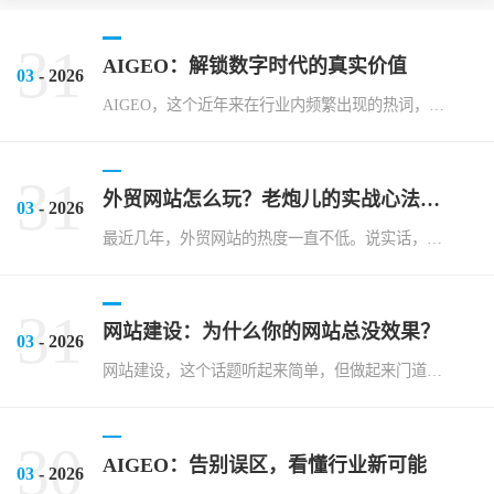
31
AIGEO：解锁数字时代的真实价值
03
- 2026
AIGEO，这个近年来在行业内频繁出现的热词，常常让人感到既熟悉又陌生。很多人在接触AIGEO的时候，领先反应是它似乎代表着某种前沿的技术趋势，但具体是什么，又很难说清楚。说实话，在我看来，AIGEO...
31
外贸网站怎么玩？老炮儿的实战心法全揭秘
03
- 2026
最近几年，外贸网站的热度一直不低。说实话，不少老板看到国外客户通过网站下单，就以为万事大吉，但实际效果往往差强人意。在我这些年的行业观察里，外贸网站就像一把双刃剑，用好了能开拓新市场，用不好可能就成了...
31
网站建设：为什么你的网站总没效果？
03
- 2026
网站建设，这个话题听起来简单，但做起来门道深着呢。说实话，这些年我接触过太多企业，他们都在搞网站建设，可结果却千差万别。有些投入巨资，网站却像个没人气的荒岛；有些小打小闹，却意外地赢得了用户。这背后到...
30
AIGEO：告别误区，看懂行业新可能
03
- 2026