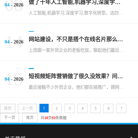
08
做了十年人工智能,机器学习,深度学习,数字化转型，我总结出这几个真相
04
- 2026
人工智能,机器学习,深度学习,数字化转型，这四个词现在聊得热火朝天。说实话，十年前刚接触这些的时候，感觉高深莫测，好像什么都能解决，又好像什么都还不成熟。这些年，我看了不少企业尝试，也踩过不少坑，有些...
14
网站建设，不只是搭个在线名片那么简单
04
- 2026
上周跟一家外贸企业的老板吃饭，聊起他们最近搞的网站改版。这哥们儿挺实在，直说花了小一百万，找了个号称“高端团队”来做，结果上线三个月，询盘量比之前还少。问起来，设计师说“我们做了响应式布局，符合很新设...
15
短视频矩阵营销做了很久没效果？问题可能出在这里
04
- 2026
最近接触不少外贸企业，他们都在搞推广，建网站，玩短视频矩阵营销，甚至开始琢磨AIGEO这类新东西。看着挺热闹，但深入一聊，发现不少人的心思没放在刀刃上。说实话，这些工具和方法本身没问题，问题往往出在执...
1
首页
上一页
2
3
4
5
6
7
下一页
尾页
共
10
页
93
条数据