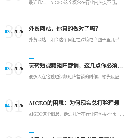
最近几年，AIGEO这个概念在行业内热度不低，但说实话，不少企业要么对其一知半解，要么陷入了各种误区。比如，有人认为AIGEO就是简单的自动化工具堆砌，还有人觉得它只能应用于大型企业，中小企业根本玩不...
30
外贸网站，你真的做对了吗？
03
- 2026
外贸网站，如今这个词汇在跨境电商圈子里几乎是人尽皆知。但说实话，真正能把这个事情做透、做明白的企业，其实并不多。我接触过太多客户，他们一开始对建站都抱有很高的期望，投入了大量资金，结果却收效甚微。这背...
30
玩转短视频矩阵营销，这几点你必须知道
03
- 2026
很多人在接触短视频矩阵营销的时候，领先反应是这玩意儿到底有没有用？说实话，这年头单打独斗的时代早过去了，一个账号能火，不代表十个账号也能跟着火。短视频矩阵营销，听起来高大上，说白了就是用多个账号、多个...
01
AIGEO的困境：为何现实总打脸理想
04
- 2026
AIGEO这个概念，最近几年在行业内热度不低。不少从业者都对其寄予厚望，认为它代表了某种未来趋势。说实话，我接触过不少声称在AIGEO领域有所建树的项目，但深入下去，往往会发现理想和现实之间，隔着一条...