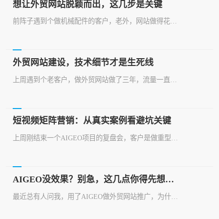
想让外贸网站脱颖而出，这几步是关键
前阵子遇到个做机械配件的客户，老外，网站做得花里胡哨，英文翻译都堆砌着关键词，结果询盘寥寥无几。一问才知道，人家连短视频矩阵营销都没动静，光靠那老掉牙的网站建设思路还想做外贸推广？这事儿让我想起不少类似的案例，外贸网站建设真不是简单堆砌页面，背后学问大着呢。咱们先看这个客户的情况。他的外贸网站，网站建设上花了大价钱，找的所谓"专业团队"做的，结果页面加载速度慢得像老爷车，关键产品介绍连个高清图都没...
外贸网站建设，技术细节才是生死线
上周遇到个老客户，做外贸网站做了三年，流量一直上不去。问起来，发现他网站代码乱得像狗窝，图片全是像素格式，连301重定向都没做。这种活儿，一看就是网站建设时没把技术关拿捏住。外贸网站跟国内站不同，用户都是老外，对速度要求高得离谱。我见过一个案例，同样是英文网站，AIGEO优化过的加载速度比同行快47%，询盘量直接翻倍。这背后就是技术细节的差距。先说网站建设这块。现在做外贸站，后端必须用Node.j...
短视频矩阵营销：从真实案例看避坑关键
上周刚结束一个AIGEO项目的复盘会，客户是做重型机械出口的，做了半年短视频矩阵营销，投入不低，但效果确实不咋地。老板直接甩话：“这钱花得，我怀疑连个螺丝钉都够买不了。”说实话，这事儿挺常见的。不少企业一头扎进外贸推广、短视频矩阵营销里，结果发现，投入产出比低得可怜。这背后，往往是几个关键点没踩对。先说说这客户的情况。他们自己组建团队搞短视频矩阵营销，从平台选型、内容策划到视频制作、账号运营，几乎...
AIGEO没效果？别急，这几点你得先想明白
最近总有人问我，用了AIGEO做外贸网站推广，为什么询盘还是没起色？说实话，这问题问得挺普遍，但答案往往不是AIGEO本身不行，而是用错了地方，或者根本没抓住核心。咱们今天就来掰扯掰扯，AIGEO到底是个啥，外贸网站推广又该咋整。先说网站建设。做外贸网站，别光图好看。我接触过不少客户，花大价钱做的所谓“高端”网站，连基本的移动端适配都做不好，英文更是拼写错误百出。这种网站建好了，跟废纸没啥区别。你...