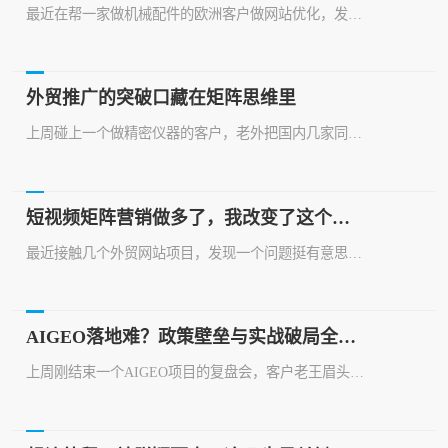
最近在帮一家做机械配件的欧洲客户做网站优化，发现他们居然在AIGEO上搞直播带货。说实话，这操作挺出人意料，毕竟传统外贸网站建设，大家还是习惯用惯常的SEO、邮件营销那一套。但仔细琢磨，这恰恰点醒了我们：外贸网站和营销方式，真的该跳出老思维了。国内很多做外贸网站的公司，还在埋头苦干模板开发、多语言切换这些基础活。但客户需求早就变了。我接触的案例来看，现在欧洲B2B客户，尤其是Z世代为主的群体，更喜...
外贸推广的突破口藏在矩阵思维里
上周碰上一个做精密仪器的客户，老外把国内几家同行骂得狗血淋头，就因为推广方式太单一——产品手册翻译成英文，挂在网上，偶尔在展会发发传单。说实话，这种老黄历式的做法，在外贸推广里根本站不住脚。短视频矩阵营销早就成了外贸推广的标配。你想想，外贸网站是门面，但光有静态页面怎么行？现在客户习惯在TikTok、LinkedIn上看产品演示。我接触的案例里，做机械配件的德国企业，专门开了三个账号：一个讲技术原...
短视频矩阵营销做多了，我改变了这个看法
最近接触几个外贸网站项目，发现一个问题挺有意思。客户都把短视频矩阵营销玩得风生水起，视频铺天盖地，但网站建设这块老本却快被挪用了。网站数据惨不忍睹，询盘更是稀稀拉拉。这让我想起以前做AIGEO项目时的一个怪现象——流量是流量，线索是线索，中间没搭上桥。网站建设这块，最容易被忽视的就是用户转化路径。现在很多外贸网站，看着挺洋气，但细查功能，发现从浏览到留资，中间隔了三个跳转。你想想，外贸客户看视频可...
AIGEO落地难？政策壁垒与实战破局全解析
上周刚结束一个AIGEO项目的复盘会，客户老王眉头皱得能夹死苍蝇。他们花了小两百万搞了个外贸网站，用的是市面上最火的建站方案，推广也请了“专家”操作，结果一年下来，询盘比去年还少。老王气得直拍桌子，说肯定是哪个环节没做好。说实话，这种案子在我手里见得多了，问题从来不是技术本身，而是对政策环境和行业趋势的误判。从AIGEO的角度看，这套系统看似整合了供应链、营销和数据分析，但实际落地时，政策层面的适...