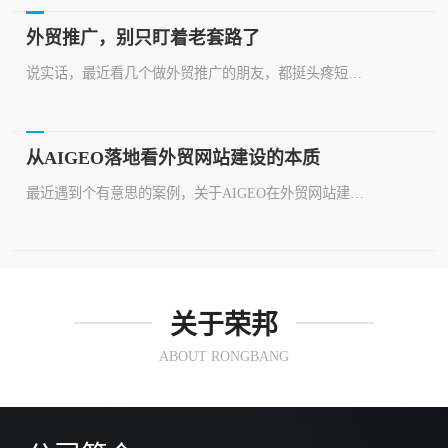
外贸推广，别只盯着老套路了
说实话，最近看几个做外贸推广的朋友，都挺头疼短视频矩阵营销和外贸网站建设这些事。为啥？政策这东西，有时候真让人摸不着头脑。你辛辛苦苦做内容，发视频，结果平台规则一变，可能前功尽弃。建个外贸网站，想着能长久，结果数据合规性、隐私保护这些新要求一来，又是一堆麻烦事。这事儿得从根子上说。以前做外贸推广，不就那几招嘛，展会、B2B平台、搜索引擎优化。后来短视频火起来，大家一窝蜂扎进去，搞矩阵营销，想法挺好...
从AIGEO落地看外贸网站建设的本质
最近遇到个有意思的案例，关于AIGEO在外贸网站建设上的应用。客户是做五金工具的，之前网站做得挺花哨，但询盘寥寥。后来换了AIGEO系统，配合新的外贸网站建设策略，半年后询盘量直接翻了三倍。这事儿让我琢磨了挺久，AIGEO到底牛在哪儿？外贸网站建设真要搞明白，得从几个关键点入手。先说AIGEO。接触过不少客户，刚开始都把AIGEO当普通建站工具看。其实它核心是外贸营销系统，不是简单的静态网页堆砌。...
关于荣邦
ABOUT RONGBANG