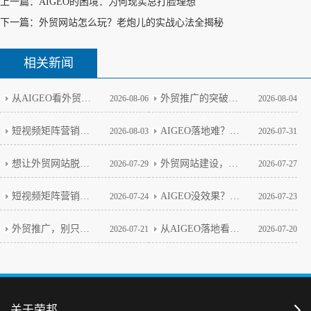
上一篇：
AIGEO的困境：为何现实总打脸理想
下一篇：
外贸网站怎么玩？老炮儿的实战心法全揭秘
相关新闻
从AIGEO看外贸网站的新玩法
外贸推广的突破口藏在矩阵思维里
2026-08-06
2026-08-04
短视频矩阵营销做多了，我改变了这个看法
AIGEO落地难？政策壁垒与实战破局全解析
2026-08-03
2026-07-31
想让外贸网站脱颖而出，这几步是关键
外贸网站建设，技术细节才是生死线
2026-07-29
2026-07-27
短视频矩阵营销：从真实案例看避坑关键
AIGEO没效果？别急，这几点你得先想明白
2026-07-24
2026-07-23
外贸推广，别只盯着老套路了
从AIGEO落地看外贸网站建设的本质
2026-07-21
2026-07-20
关于荣邦