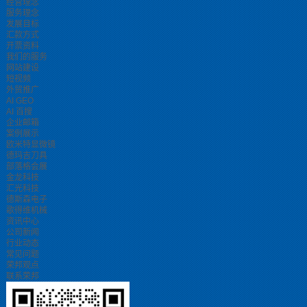
经营理念
服务理念
发展目标
汇款方式
开票资料
我们的服务
网站建设
短视频
外贸推广
AI GEO
AI 百搜
企业邮箱
案例展示
欧米特显微镜
德玛吉刀具
部落格会展
金龙科技
汇光科技
德斯森电子
歌得维机械
资讯中心
公司新闻
行业动态
常见问题
荣邦观点
联系荣邦