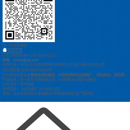
扫一扫添加微信
在线咨询
0512-86881690
/
139-1355-0115
邮箱：szrbwl@qq.com
版权所有 © 2022 苏州荣邦网络科技有限公司
苏ICP备11029906号
苏公网安备 32050602010492号
苏州荣邦网络主营
营销型网站建设
，
抖音短视频代运营推广
，
网站优化
，
网站推
广
等业务，是一家专业的网络公司。
xml地图
htm地图
txt地图
技术支持：荣邦网络
友情链接：
外贸云推广
苏州网络公司
地址：苏州市吴中区东吴南路137号阳光水榭生活广场52幢