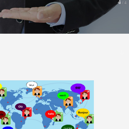
4
/
4