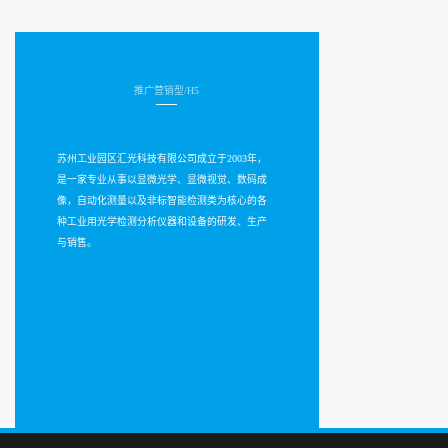
推广营销型/H5
苏州工业园区汇光科技有限公司成立于2003年，
是一家专业从事以显微光学、显微视觉、数码成
像，自动化测量以及非标智能检测类为核心的各
种工业用光学检测分析仪器和设备的研发、生产
与销售。