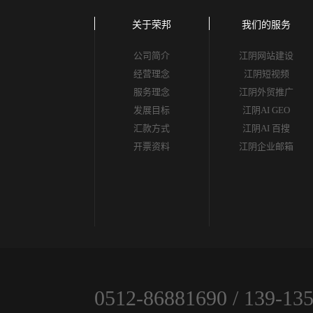
关于荣邦
我们的服务
公司简介
江阴网站建设
经营理念
江阴短视频
服务理念
江阴外贸推广
发展目标
江阴AI GEO
汇款方式
江阴AI 百搜
开票资料
江阴企业邮箱
0512-86881690
/
139-13