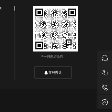
邦
扫一扫添加微信
QQ
客
在线咨询
服
139-
1355-
返