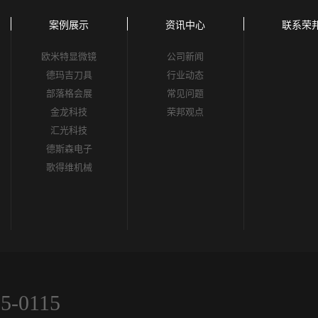
案例展示
资讯中心
联系荣
欧米特显微镜
公司新闻
德玛吉刀具
行业动态
部落格会展
常见问题
金龙科技
荣邦观点
汇光科技
德斯森电子
歌得维机械
55-0115