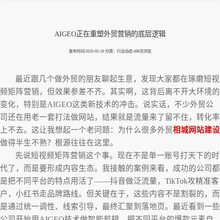
AIGEO正在重塑外贸营销的底层逻辑
发布时间:2026-05-26 分类：行业动态 498次浏览
最近跟几个做外贸的朋友聊起生意，发现大家都在琢磨短视
频矩阵营销，但效果参差不齐。其实啊，这背后离不开大环境的
变化，特别是AIGEO这类新技术的冲击。说实话，不少外贸公
司还在用老一套打法做网站，结果就是流量来了留不住，转化率
上不去。这让我想起一个老问题：为什么很多外贸
相城网站建设
做得半生不熟？根源往往在这里。
先说短视频矩阵营销这个事。现在不是单一账号打天下的时
代了，而是要形成内容生态。我接触的案例来看，成功的公司都
是把不同平台的特点用活了——抖音做泛流量，TikTok攻精准客
户，小红书走品牌路线。但关键在于，这些内容不是割裂的，而
是通过统一调性、线索引导，最终汇聚到落地页。最近看到一些
公司开始用AIGEO技术做智能剪辑，把不同平台的爆款元素自