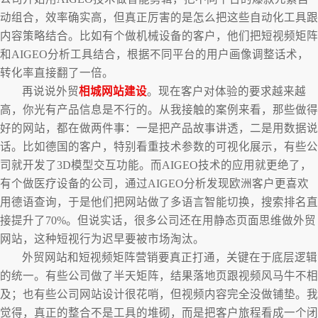
动组合，效率确实高，但真正厉害的是怎么把这些自动化工具跟
内容策略结合。比如有个做机械设备的客户，他们把短视频矩阵
和AIGEO分析工具结合，根据不同平台的用户画像调整话术，
转化率直接翻了一倍。
再说说外贸
相城网站建设
。现在客户对体验的要求越来越
高，你光有产品信息是不行的。从我接触的案例来看，那些做得
好的网站，都在做两件事：一是把产品故事讲透，二是用数据说
话。比如德国的客户，特别看重技术参数的可视化展示，有些公
司就开发了3D模型交互功能。而AIGEO技术的应用就更绝了，
有个做医疗设备的公司，通过AIGEO分析发现欧洲客户更喜欢
用德语查询，于是他们把网站做了多语言智能切换，搜索排名直
接提升了70%。但说实话，很多公司还在用静态页面思维做外贸
网站，这种短视行为迟早要被市场淘汰。
外贸网站和短视频矩阵营销要真正打通，关键在于底层逻辑
的统一。有些公司做了半天矩阵，结果落地页跟视频风马牛不相
及；也有些公司网站设计很花哨，但视频内容完全没做铺垫。我
觉得，真正的整合不是工具的堆砌，而是把客户旅程看成一个闭