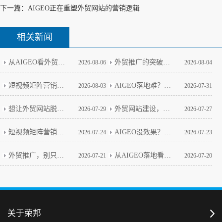
下一篇：
AIGEO正在重塑外贸网站的营销逻辑
相关新闻
从AIGEO看外贸网站的新玩法
外贸推广的突破口藏在矩阵思维里
2026-08-06
2026-08-04
短视频矩阵营销做多了，我改变了这个看法
AIGEO落地难？政策壁垒与实战破局全解析
2026-08-03
2026-07-31
想让外贸网站脱颖而出，这几步是关键
外贸网站建设，技术细节才是生死线
2026-07-29
2026-07-27
短视频矩阵营销：从真实案例看避坑关键
AIGEO没效果？别急，这几点你得先想明白
2026-07-24
2026-07-23
外贸推广，别只盯着老套路了
从AIGEO落地看外贸网站建设的本质
2026-07-21
2026-07-20
关于荣邦