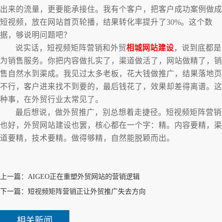
出来的流量，更要能承接住。我有个客户，把客户成功案例做成
短视频，放在网站首页轮播，结果转化率提升了30%。这个数
据，够说明问题吧？
说实话，短视频矩阵营销和外贸
相城网站建设
，说到底都是
为销售服务。你把内容做扎实了，渠道做活了，网站做精了，销
售自然水到渠成。我见过太多老板，花大钱做推广，结果落地页
不行，客户进来找不到要的，最后钱花了，效果却差得离谱。这
种事，在外贸行业太常见了。
最后想说，做外贸推广，别总想着走捷径。短视频矩阵营销
也好，外贸网站建设也罢，核心都在一个字：精。内容要精，渠
道要精，技术要精。做得够精，自然能脱颖而出。
上一篇：
AIGEO正在重塑外贸网站的营销逻辑
下一篇：
短视频矩阵营销正让外贸推广失去方向
相关新闻