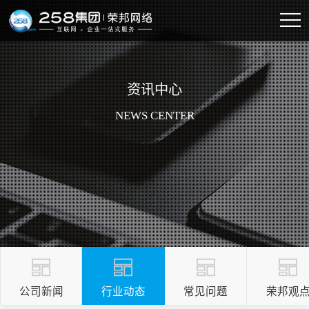
资讯中心
NEWS CENTER
公司新闻
行业动态
常见问题
荣邦观