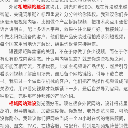
外贸
相城网站建设
这块儿，别光盯着SEO。现在算法越来越
智能，关键词堆砌？标题重复？分分钟给你降权。我建议你们多
琢磨琢磨视频内容。比如做个产品拆解视频，把技术亮点用通俗
语言讲明白，配上多语言字幕，效果往往比硬广好。我接触过一
个做太阳能设备的客户，他们把产品安装过程拍成系列短视频，
每个国家用当地语言解说，结果询盘量直接翻倍。
短视频矩阵营销的关键，不在于你做了多少视频，而在于你
有没有形成内容生态。什么叫内容生态？就是你这些视频之间，
能不能互相导流，互相增强。比如主视频讲产品优势，然后引导
看系列视频了解应用场景，最后留个网站链接，引导下载白皮
书。我见过一个做重型机械的客户，他们把产品操作视频做成闯
关游戏，用户看完视频才能解锁下一步，最后自然导到官网。这
种形式，完胜那些硬邦邦的产品介绍。
相城网站建设
别光图好看。现在很多外贸网站，设计得花里
胡哨，但导航混乱，加载速度慢。你想想，老外浏览习惯，可能
没你耐心。我建议你们把网站当成一个24小时在线的销售顾问，
视频、图文、FAQ、在线客服，得配齐。特别是视频矩阵营销做