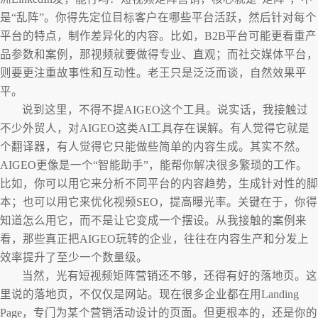
是“乱阵”。你得先定位目标客户在哪些平台活跃，然后针对每个
平台的特点，制作差异化的内容。比如，B2B平台可能更看重产
品参数和案例，那视频就要做得专业、直观；而社交媒体平台，
则要更注重故事性和互动性。老王只是泛泛而谈，自然效果平
平。
说到这里，不得不提AIGEO这个工具。说实话，我接触过
不少外贸人，对AIGEO这类AI工具存在误解。有人觉得它就是
个翻译器，有人觉得它只能做些简单的内容生成。其实不然。
AIGEO更像是一个“智能助手”，能帮你解决很多繁琐的工作。
比如，你可以用它来分析不同平台的内容趋势，生成针对性的脚
本；也可以用它来优化视频SEO，提高曝光率。关键在于，你得
知道怎么用它，而不是让它变成一个摆设。从我接触的案例来
看，那些真正把AIGEO玩转的企业，往往在内容生产和分发上
效率提升了至少一个数量级。
当然，光有短视频矩阵营销还不够，还得有好的落地页。这
里说的落地页，不仅仅是网站。现在很多企业都在用Landing
Page，专门为某个营销活动设计的页面。但更根本的，还是你的